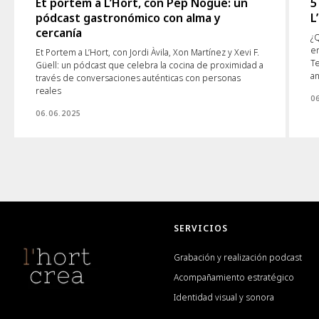
Et portem a L’Hort, con Pep Nogué: un
5
pódcast gastronómico con alma y
L
cercanía
¿Q
en
Et Portem a L’Hort, con Jordi Àvila, Xon Martínez y Xevi F.
T
Güell: un pódcast que celebra la cocina de proximidad a
an
través de conversaciones auténticas con personas
reales
0
06.06.2025
SERVICIOS
Grabación y realización podcast
Acompañamiento estratégico
Identidad visual y sonora